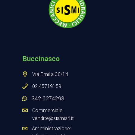
Buccinasco
Via Emilia 30/14
02.45719159
342 6274293
Commerciale:
vendite@sismisrl.it
Amministrazione: