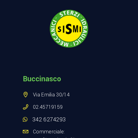
Buccinasco
Via Emilia 30/14
02.45719159
342 6274293
Commerciale: