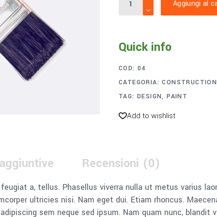
Aggiungi al ca
brush
quantity
Quick info
COD:
04
CATEGORIA:
CONSTRUCTIO
TAG:
DESIGN
,
PAINT
Add to wishlist
 aggiuntive
Recensioni (0)
, feugiat a, tellus. Phasellus viverra nulla ut metus varius l
llamcorper ultricies nisi. Nam eget dui. Etiam rhoncus. Mae
dipiscing sem neque sed ipsum. Nam quam nunc, blandit vel, 