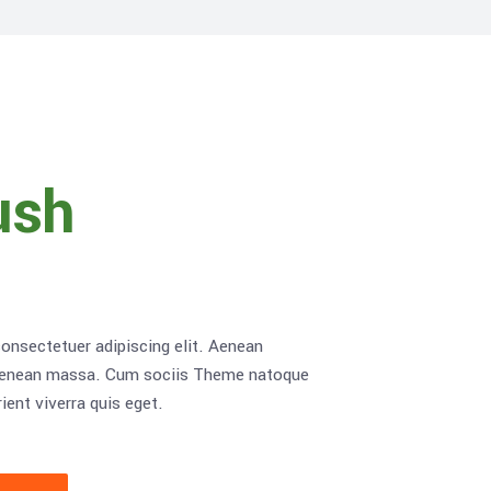
ush
onsectetuer adipiscing elit. Aenean
Aenean massa. Cum sociis Theme natoque
ient viverra quis eget.