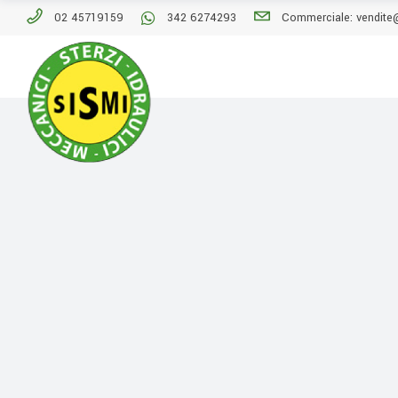
02 45719159
342 6274293
Commerciale: vendite@