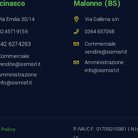
cinasco
Malonno (BS)
Via Emilia 30/14
Via Gallena s/n
02.45719159
0364.657068
342 6274293
Commerciale:
vendite@sismisrl.it
Commerciale:
Amministrazione:
vendite@sismisrl.it
info@sismisrl.it
Amministrazione:
nfo@sismisrl.it
P.IVA/C.F.: 01709210981 | N.
 Policy
i.v.