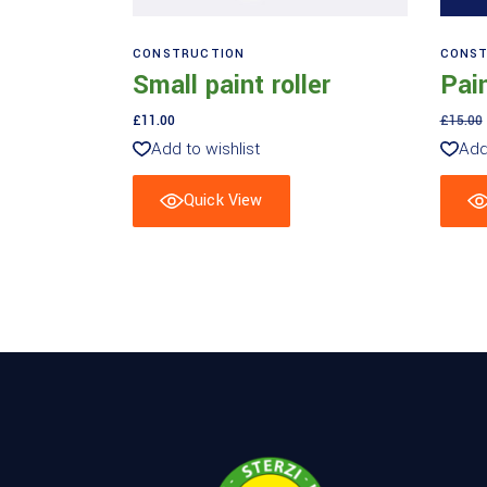
Aggiungi al carrello
CONSTRUCTION
CONST
Small paint roller
Pain
£
11.00
£
15.00
Add to wishlist
Add
Quick View