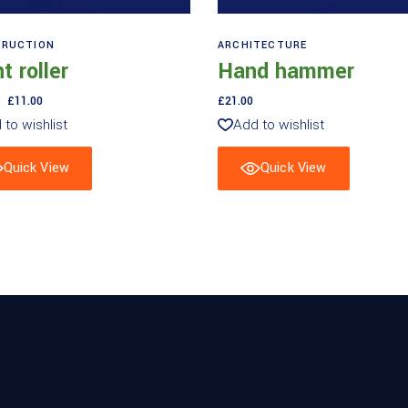
Aggiungi al carrello
Aggiungi al carrello
RUCTION
ARCHITECTURE
t roller
Hand hammer
Il
Il
£
11.00
£
21.00
prezzo
prezzo
 to wishlist
Add to wishlist
originale
attuale
era:
è:
£15.00.
£11.00.
Quick View
Quick View