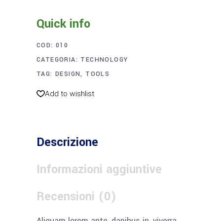
Quick info
COD:
010
CATEGORIA:
TECHNOLOGY
TAG:
DESIGN
,
TOOLS
Add to wishlist
Descrizione
Informazioni aggiuntive
Recensioni (0)
Aliquam lorem ante, dapibus in, viverra